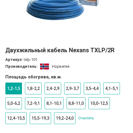
Двухжильный кабель Nexans TXLP/2R
Артикул:
txlp-101
Производитель:
Норвегия
Площадь обогрева, кв.м.
1,2-1,5
1,8-2,2
2,4-2,9
2,9-3,7
3,5-4,4
4,1-5,1
5,0-6,2
7,2-9,1
8,1-10,1
8,8-11,0
10,0-12,5
12,4-15,5
15,5-19,3
19,2-24,0
Очистить