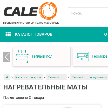
Skip
to
content
Производитель теплых полов с 2006года
КАТАЛОГ
ТОВАРОВ
О
Теплый пол
Терморе
Previous
Каталог товаров
Теплый пол
Теплый пол под плитку
НАГРЕВАТЕЛЬНЫЕ МАТЫ
Представлено 3 товара