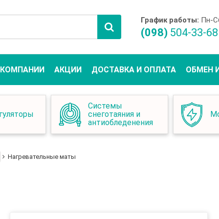
График работы:
Пн-Сб
(098)
504-33-68
 КОМПАНИИ
АКЦИИ
ДОСТАВКА И ОПЛАТА
ОБМЕН 
Системы
гуляторы
снеготаяния и
М
антиобледенения
Нагревательные маты