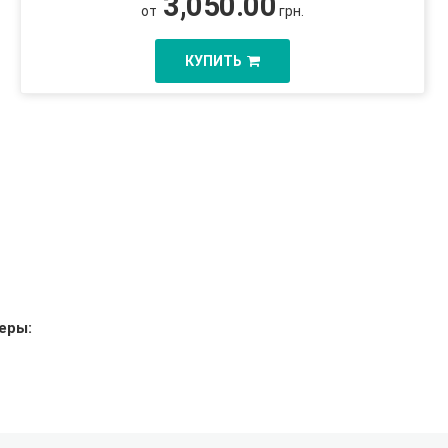
3,050.00
от
грн.
КУПИТЬ
еры: