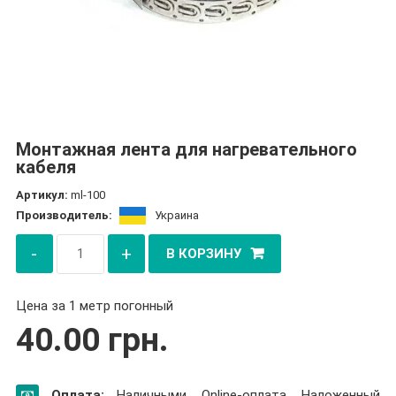
Монтажная лента для нагревательного
кабеля
Артикул:
ml-100
Производитель:
Украина
Количество
-
+
В КОРЗИНУ
товара
Монтажная
Цена за 1 метр погонный
лента
40.00
грн.
для
нагревательного
кабеля
Оплата:
Наличными, Online-оплата, Наложенный