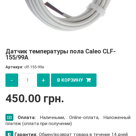
Датчик температуры пола Caleo CLF-
155/99А
Артикул:
clf-155-99a
Количество
-
+
В КОРЗИНУ
товара
Датчик
450.00
грн.
температуры
пола
Оплата:
Наличными, Online-оплата, Наложенный
Caleo
платеж (оплата при получении)
CLF-
Гарантия:
155/99А
Обмен/возврат товара в течение 14 дней